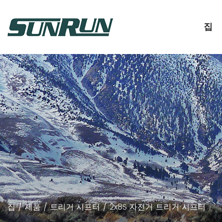
집
집
/
제품
/
트리거 시프터
/
2x8S 자전거 트리거 시프터