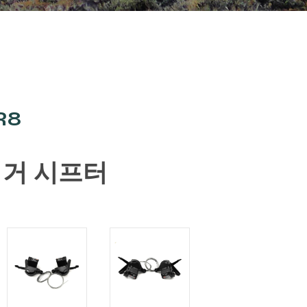
R8
리거 시프터