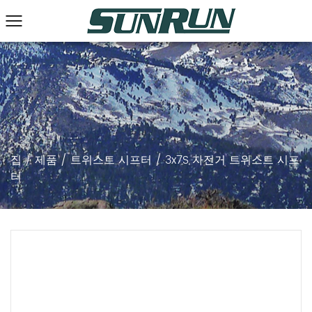
집
/
제품
/
트위스트 시프터
/
3x7S 자전거 트위스트 시프
터